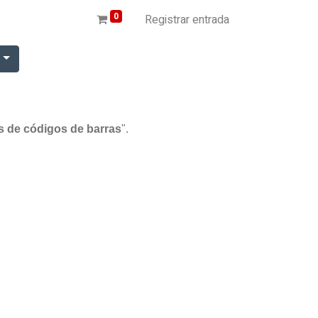
0
Registrar entrada
r
s de códigos de barras
".